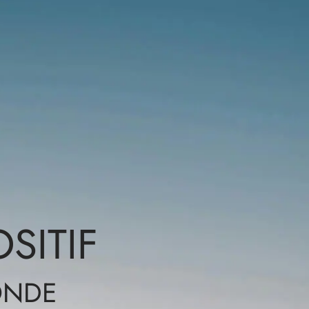
SITIF
ONDE